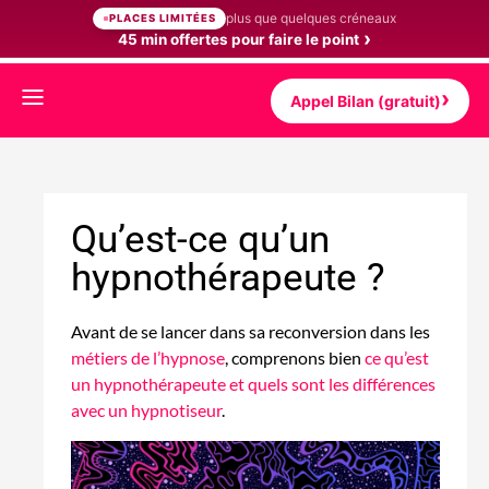
plus que quelques créneaux
PLACES LIMITÉES
45 min offertes pour faire le point
Appel Bilan (gratuit)
Qu’est-ce qu’un
hypnothérapeute ?
Avant de se lancer dans sa reconversion dans les
métiers de l’hypnose
, comprenons bien
ce qu’est
un hypnothérapeute et quels sont les différences
avec un hypnotiseur
.