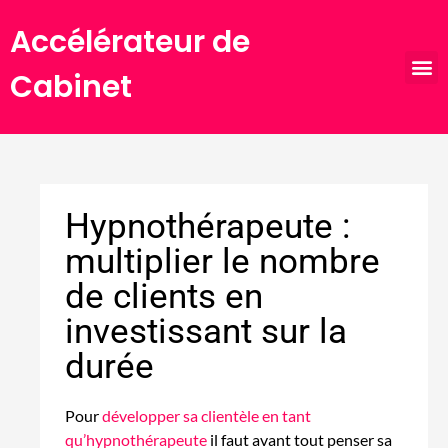
Accélérateur de
Ascension (Mastermin
Cabinet
Hypnothérapeute :
multiplier le nombre
de clients en
investissant sur la
durée
Pour
développer sa clientèle en tant
qu’hypnothérapeute
il faut avant tout penser sa